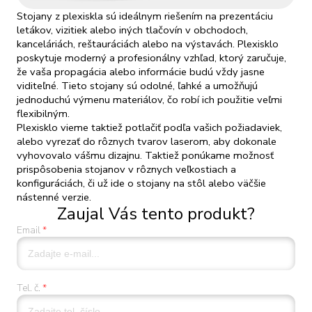
Stojany z plexiskla sú ideálnym riešením na prezentáciu
letákov, vizitiek alebo iných tlačovín v obchodoch,
kanceláriách, reštauráciách alebo na výstavách. Plexisklo
poskytuje moderný a profesionálny vzhľad, ktorý zaručuje,
že vaša propagácia alebo informácie budú vždy jasne
viditeľné. Tieto stojany sú odolné, ľahké a umožňujú
jednoduchú výmenu materiálov, čo robí ich použitie veľmi
flexibilným.
Plexisklo vieme taktiež potlačiť podľa vašich požiadaviek,
alebo vyrezať do rôznych tvarov laserom, aby dokonale
vyhovovalo vášmu dizajnu. Taktiež ponúkame možnosť
prispôsobenia stojanov v rôznych veľkostiach a
konfiguráciách, či už ide o stojany na stôl alebo väčšie
nástenné verzie.
Zaujal Vás tento produkt?
Email
Tel. č.