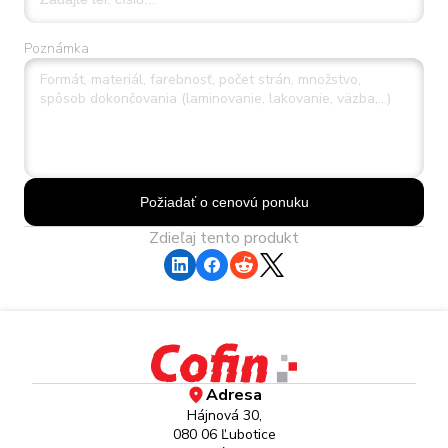
Poznámka
Požiadať o cenovú ponuku
Zdieľaj tento produkt
Adresa
Hájnová 30,
080 06 Ľubotice