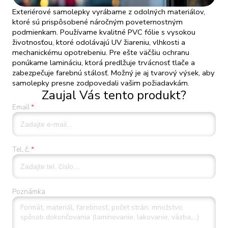
Exteriérové samolepky vyrábame z odolných materiálov,
ktoré sú prispôsobené náročným poveternostným
podmienkam. Používame kvalitné PVC fólie s vysokou
životnosťou, ktoré odolávajú UV žiareniu, vlhkosti a
mechanickému opotrebeniu. Pre ešte väčšiu ochranu
ponúkame lamináciu, ktorá predlžuje trvácnosť tlače a
zabezpečuje farebnú stálosť. Možný je aj tvarový výsek, aby
samolepky presne zodpovedali vašim požiadavkám.
Zaujal Vás tento produkt?
Email
Tel. č.
Poznámka