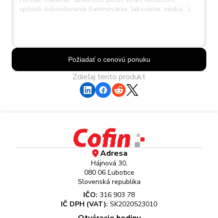
Požiadať o cenovú ponuku
Zdieľaj tento produkt
Adresa
Hájnová 30,
080 06 Ľubotice
Slovenská republika
IČO:
316 903 78
IČ DPH (VAT):
SK2020523010