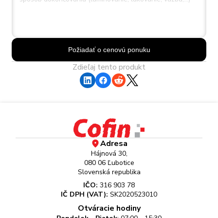
Požiadať o cenovú ponuku
Zdieľaj tento produkt
Adresa
Hájnová 30,
080 06 Ľubotice
Slovenská republika
IČO:
316 903 78
IČ DPH (VAT):
SK2020523010
Otváracie hodiny