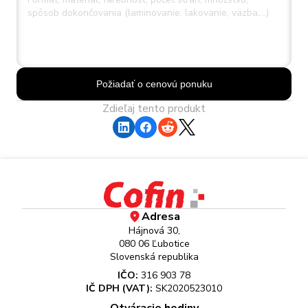
Požiadať o cenovú ponuku
Zdieľaj tento produkt
Adresa
Hájnová 30,
080 06 Ľubotice
Slovenská republika
IČO:
316 903 78
IČ DPH (VAT):
SK2020523010