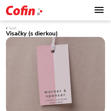
Späť
Visačky (s dierkou)