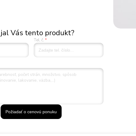
jal Vás tento produkt?
Tel. č.
Požiadať o cenovú ponuku