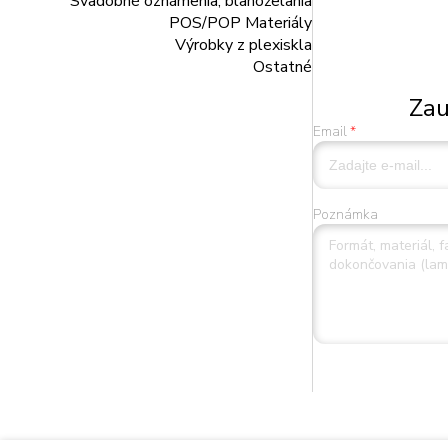
Svadobné oznámenia, blahoželania
POS/POP Materiály
Výrobky z plexiskla
Ostatné
Zau
Email
Poznámka